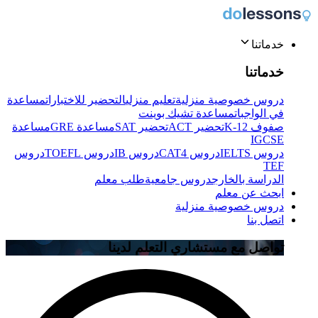
خدماتنا
خدماتنا
دروس خصوصية منزلية
تعليم منزلي
التحضير للاختبارات
مساعدة
في الواجبات
مساعدة تشيك بوينت
صفوف K-12
تحضير ACT
تحضير SAT
مساعدة GRE
مساعدة
IGCSE
دروس IELTS
دروس CAT4
دروس IB
دروس TOEFL
دروس
TEF
الدراسة بالخارج
دروس جامعية
طلب معلم
ابحث عن معلم
دروس خصوصية منزلية
اتصل بنا
تواصل مع مستشاري التعلم لدينا