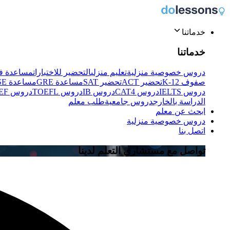
خدماتنا
خدماتنا
دروس خصوصية منزلية
تعليم منزلي
التحضير للاختبارات
مساعدة في
صفوف K-12
تحضير ACT
تحضير SAT
مساعدة GRE
مساعدة IGCSE
دروس IELTS
دروس CAT4
دروس IB
دروس TOEFL
دروس TEF
الدراسة بالخارج
دروس جامعية
طلب معلم
ابحث عن معلم
دروس خصوصية منزلية
اتصل بنا
تواصل مع مستشاري التعلم لدينا