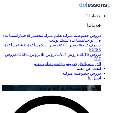
خدماتنا
خدماتنا
دروس خصوصية منزلية
تعليم منزلي
التحضير للاختبارات
مساعدة
في الواجبات
مساعدة تشيك بوينت
صفوف K-12
تحضير ACT
تحضير SAT
مساعدة GRE
مساعدة
IGCSE
دروس IELTS
دروس CAT4
دروس IB
دروس TOEFL
دروس
TEF
الدراسة بالخارج
دروس جامعية
طلب معلم
ابحث عن معلم
دروس خصوصية منزلية
اتصل بنا
تواصل مع مستشاري التعلم لدينا