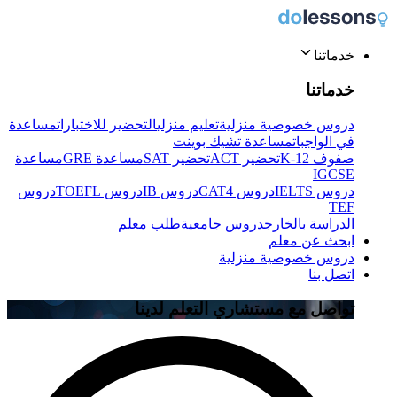
خدماتنا
خدماتنا
دروس خصوصية منزلية
تعليم منزلي
التحضير للاختبارات
مساعدة
في الواجبات
مساعدة تشيك بوينت
صفوف K-12
تحضير ACT
تحضير SAT
مساعدة GRE
مساعدة
IGCSE
دروس IELTS
دروس CAT4
دروس IB
دروس TOEFL
دروس
TEF
الدراسة بالخارج
دروس جامعية
طلب معلم
ابحث عن معلم
دروس خصوصية منزلية
اتصل بنا
تواصل مع مستشاري التعلم لدينا