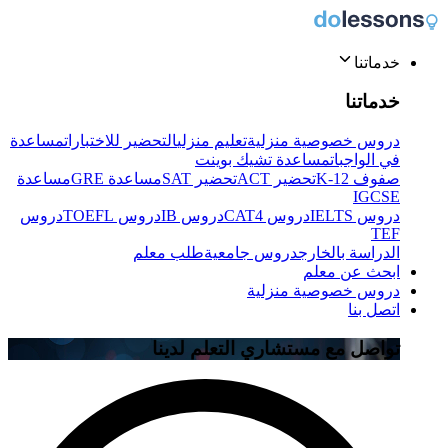
خدماتنا
خدماتنا
دروس خصوصية منزلية
تعليم منزلي
التحضير للاختبارات
مساعدة
في الواجبات
مساعدة تشيك بوينت
صفوف K-12
تحضير ACT
تحضير SAT
مساعدة GRE
مساعدة
IGCSE
دروس IELTS
دروس CAT4
دروس IB
دروس TOEFL
دروس
TEF
الدراسة بالخارج
دروس جامعية
طلب معلم
ابحث عن معلم
دروس خصوصية منزلية
اتصل بنا
تواصل مع مستشاري التعلم لدينا