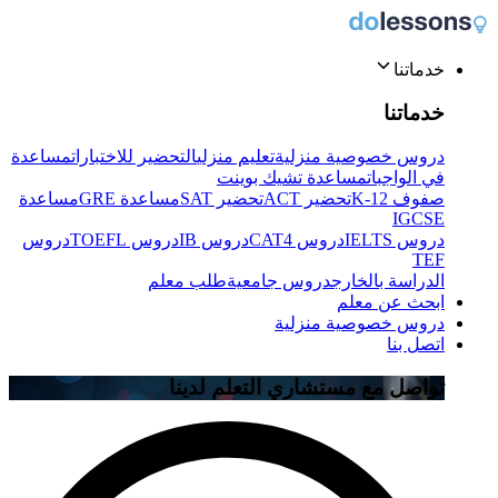
خدماتنا
خدماتنا
دروس خصوصية منزلية
تعليم منزلي
التحضير للاختبارات
مساعدة
في الواجبات
مساعدة تشيك بوينت
صفوف K-12
تحضير ACT
تحضير SAT
مساعدة GRE
مساعدة
IGCSE
دروس IELTS
دروس CAT4
دروس IB
دروس TOEFL
دروس
TEF
الدراسة بالخارج
دروس جامعية
طلب معلم
ابحث عن معلم
دروس خصوصية منزلية
اتصل بنا
تواصل مع مستشاري التعلم لدينا