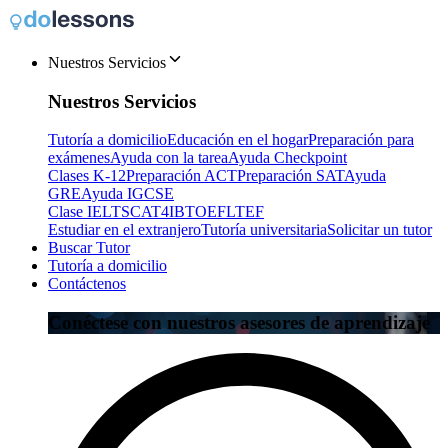
Nuestros Servicios
Nuestros Servicios
Tutoría a domicilio
Educación en el hogar
Preparación para
exámenes
Ayuda con la tarea
Ayuda Checkpoint
Clases K-12
Preparación ACT
Preparación SAT
Ayuda
GRE
Ayuda IGCSE
Clase IELTS
CAT4
IB
TOEFL
TEF
Estudiar en el extranjero
Tutoría universitaria
Solicitar un tutor
Buscar Tutor
Tutoría a domicilio
Contáctenos
Conéctese con nuestros asesores de aprendizaje