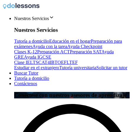
Nuestros Servicios
Nuestros Servicios
Tutoría a domicilio
Educación en el hogar
Preparación para
exámenes
Ayuda con la tarea
Ayuda Checkpoint
Clases K-12
Preparación ACT
Preparación SAT
Ayuda
GRE
Ayuda IGCSE
Clase IELTS
CAT4
IB
TOEFL
TEF
Estudiar en el extranjero
Tutoría universitaria
Solicitar un tutor
Buscar Tutor
Tutoría a domicilio
Contáctenos
Conéctese con nuestros asesores de aprendizaje