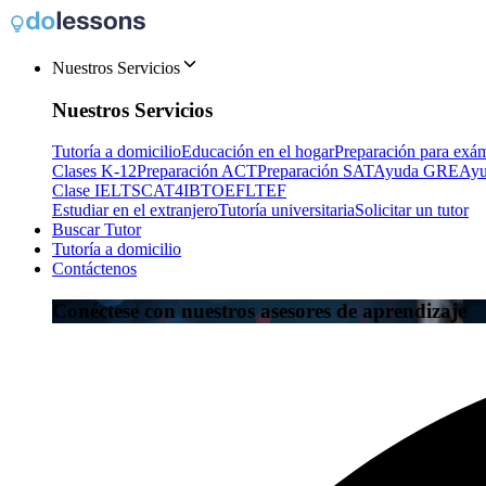
Nuestros Servicios
Nuestros Servicios
Tutoría a domicilio
Educación en el hogar
Preparación para exá
Clases K-12
Preparación ACT
Preparación SAT
Ayuda GRE
Ay
Clase IELTS
CAT4
IB
TOEFL
TEF
Estudiar en el extranjero
Tutoría universitaria
Solicitar un tutor
Buscar Tutor
Tutoría a domicilio
Contáctenos
Conéctese con nuestros asesores de aprendizaje