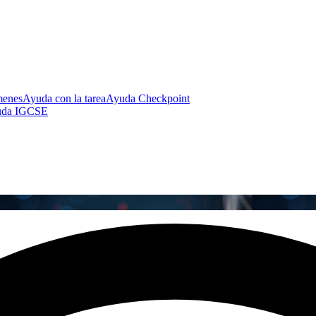
menes
Ayuda con la tarea
Ayuda Checkpoint
uda IGCSE