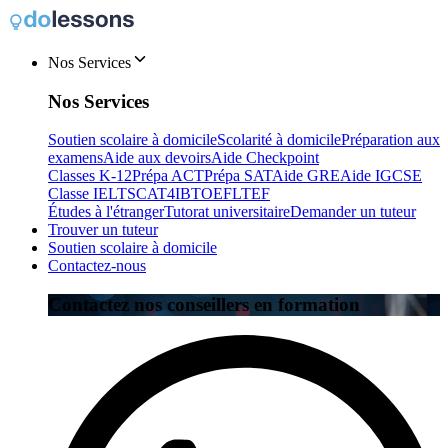
Nos Services
Nos Services
Soutien scolaire à domicile
Scolarité à domicile
Préparation aux
examens
Aide aux devoirs
Aide Checkpoint
Classes K-12
Prépa ACT
Prépa SAT
Aide GRE
Aide IGCSE
Classe IELTS
CAT4
IB
TOEFL
TEF
Études à l'étranger
Tutorat universitaire
Demander un tuteur
Trouver un tuteur
Soutien scolaire à domicile
Contactez-nous
Contactez nos conseillers en formation