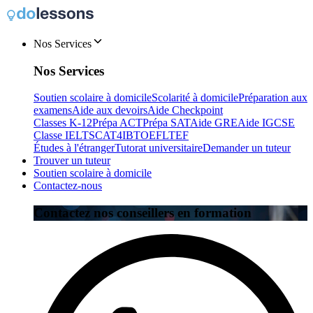
Nos Services
Nos Services
Soutien scolaire à domicile
Scolarité à domicile
Préparation aux
examens
Aide aux devoirs
Aide Checkpoint
Classes K-12
Prépa ACT
Prépa SAT
Aide GRE
Aide IGCSE
Classe IELTS
CAT4
IB
TOEFL
TEF
Études à l'étranger
Tutorat universitaire
Demander un tuteur
Trouver un tuteur
Soutien scolaire à domicile
Contactez-nous
Contactez nos conseillers en formation