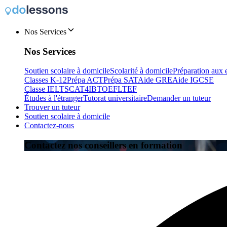
Nos Services
Nos Services
Soutien scolaire à domicile
Scolarité à domicile
Préparation aux
Classes K-12
Prépa ACT
Prépa SAT
Aide GRE
Aide IGCSE
Classe IELTS
CAT4
IB
TOEFL
TEF
Études à l'étranger
Tutorat universitaire
Demander un tuteur
Trouver un tuteur
Soutien scolaire à domicile
Contactez-nous
Contactez nos conseillers en formation