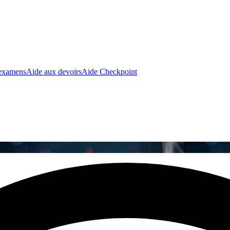
 examens
Aide aux devoirs
Aide Checkpoint