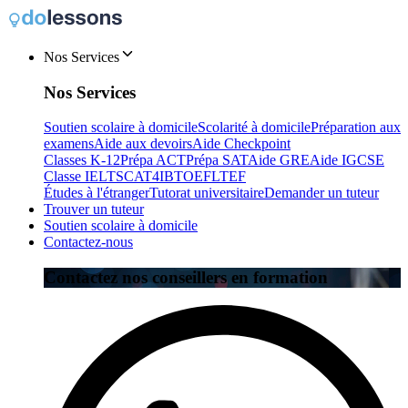
Nos Services
Nos Services
Soutien scolaire à domicile
Scolarité à domicile
Préparation aux
examens
Aide aux devoirs
Aide Checkpoint
Classes K-12
Prépa ACT
Prépa SAT
Aide GRE
Aide IGCSE
Classe IELTS
CAT4
IB
TOEFL
TEF
Études à l'étranger
Tutorat universitaire
Demander un tuteur
Trouver un tuteur
Soutien scolaire à domicile
Contactez-nous
Contactez nos conseillers en formation