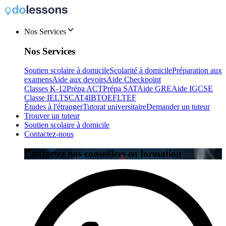
Nos Services
Nos Services
Soutien scolaire à domicile
Scolarité à domicile
Préparation aux
examens
Aide aux devoirs
Aide Checkpoint
Classes K-12
Prépa ACT
Prépa SAT
Aide GRE
Aide IGCSE
Classe IELTS
CAT4
IB
TOEFL
TEF
Études à l'étranger
Tutorat universitaire
Demander un tuteur
Trouver un tuteur
Soutien scolaire à domicile
Contactez-nous
Contactez nos conseillers en formation