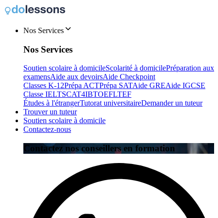
Nos Services
Nos Services
Soutien scolaire à domicile
Scolarité à domicile
Préparation aux
examens
Aide aux devoirs
Aide Checkpoint
Classes K-12
Prépa ACT
Prépa SAT
Aide GRE
Aide IGCSE
Classe IELTS
CAT4
IB
TOEFL
TEF
Études à l'étranger
Tutorat universitaire
Demander un tuteur
Trouver un tuteur
Soutien scolaire à domicile
Contactez-nous
Contactez nos conseillers en formation