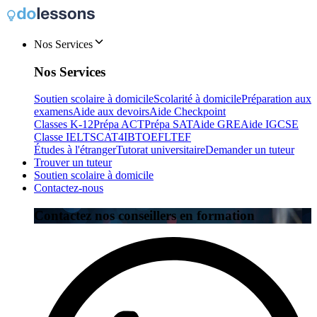
Nos Services
Nos Services
Soutien scolaire à domicile
Scolarité à domicile
Préparation aux
examens
Aide aux devoirs
Aide Checkpoint
Classes K-12
Prépa ACT
Prépa SAT
Aide GRE
Aide IGCSE
Classe IELTS
CAT4
IB
TOEFL
TEF
Études à l'étranger
Tutorat universitaire
Demander un tuteur
Trouver un tuteur
Soutien scolaire à domicile
Contactez-nous
Contactez nos conseillers en formation