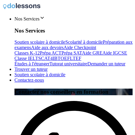
Nos Services
Nos Services
Soutien scolaire à domicile
Scolarité à domicile
Préparation aux
examens
Aide aux devoirs
Aide Checkpoint
Classes K-12
Prépa ACT
Prépa SAT
Aide GRE
Aide IGCSE
Classe IELTS
CAT4
IB
TOEFL
TEF
Études à l'étranger
Tutorat universitaire
Demander un tuteur
Trouver un tuteur
Soutien scolaire à domicile
Contactez-nous
Contactez nos conseillers en formation