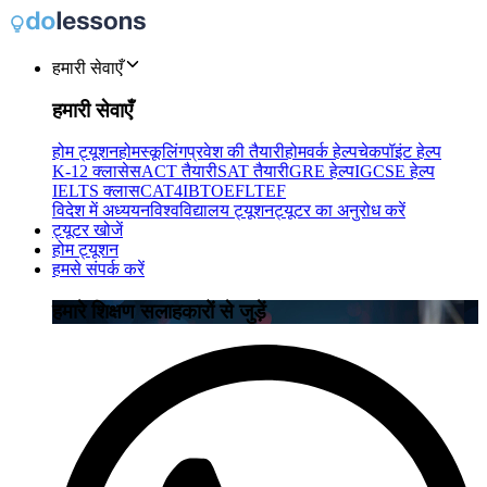
हमारी सेवाएँ
हमारी सेवाएँ
होम ट्यूशन
होमस्कूलिंग
प्रवेश की तैयारी
होमवर्क हेल्प
चेकपॉइंट हेल्प
K-12 क्लासेस
ACT तैयारी
SAT तैयारी
GRE हेल्प
IGCSE हेल्प
IELTS क्लास
CAT4
IB
TOEFL
TEF
विदेश में अध्ययन
विश्वविद्यालय ट्यूशन
ट्यूटर का अनुरोध करें
ट्यूटर खोजें
होम ट्यूशन
हमसे संपर्क करें
हमारे शिक्षण सलाहकारों से जुड़ें