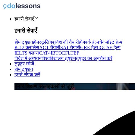
हमारी सेवाएँ
हमारी सेवाएँ
होम ट्यूशन
होमस्कूलिंग
प्रवेश की तैयारी
होमवर्क हेल्प
चेकपॉइंट हेल्प
K-12 क्लासेस
ACT तैयारी
SAT तैयारी
GRE हेल्प
IGCSE हेल्प
IELTS क्लास
CAT4
IB
TOEFL
TEF
विदेश में अध्ययन
विश्वविद्यालय ट्यूशन
ट्यूटर का अनुरोध करें
ट्यूटर खोजें
होम ट्यूशन
हमसे संपर्क करें
हमारे शिक्षण सलाहकारों से जुड़ें