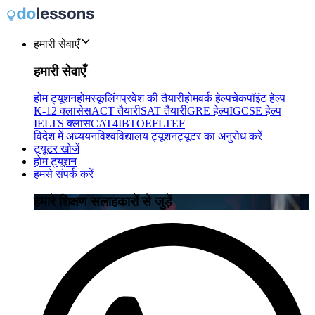
हमारी सेवाएँ
हमारी सेवाएँ
होम ट्यूशन
होमस्कूलिंग
प्रवेश की तैयारी
होमवर्क हेल्प
चेकपॉइंट हेल्प
K-12 क्लासेस
ACT तैयारी
SAT तैयारी
GRE हेल्प
IGCSE हेल्प
IELTS क्लास
CAT4
IB
TOEFL
TEF
विदेश में अध्ययन
विश्वविद्यालय ट्यूशन
ट्यूटर का अनुरोध करें
ट्यूटर खोजें
होम ट्यूशन
हमसे संपर्क करें
हमारे शिक्षण सलाहकारों से जुड़ें