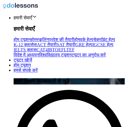
हमारी सेवाएँ
हमारी सेवाएँ
होम ट्यूशन
होमस्कूलिंग
प्रवेश की तैयारी
होमवर्क हेल्प
चेकपॉइंट हेल्प
K-12 क्लासेस
ACT तैयारी
SAT तैयारी
GRE हेल्प
IGCSE हेल्प
IELTS क्लास
CAT4
IB
TOEFL
TEF
विदेश में अध्ययन
विश्वविद्यालय ट्यूशन
ट्यूटर का अनुरोध करें
ट्यूटर खोजें
होम ट्यूशन
हमसे संपर्क करें
हमारे शिक्षण सलाहकारों से जुड़ें