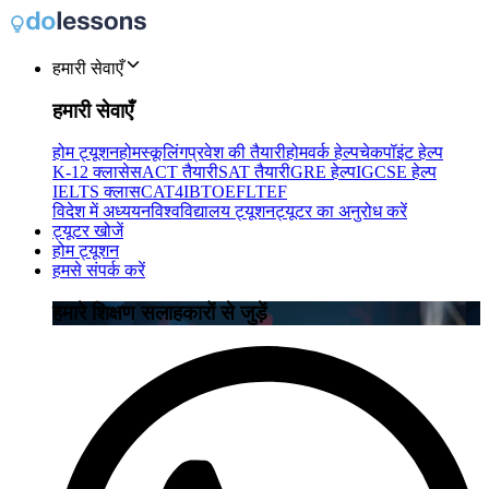
हमारी सेवाएँ
हमारी सेवाएँ
होम ट्यूशन
होमस्कूलिंग
प्रवेश की तैयारी
होमवर्क हेल्प
चेकपॉइंट हेल्प
K-12 क्लासेस
ACT तैयारी
SAT तैयारी
GRE हेल्प
IGCSE हेल्प
IELTS क्लास
CAT4
IB
TOEFL
TEF
विदेश में अध्ययन
विश्वविद्यालय ट्यूशन
ट्यूटर का अनुरोध करें
ट्यूटर खोजें
होम ट्यूशन
हमसे संपर्क करें
हमारे शिक्षण सलाहकारों से जुड़ें