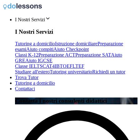
I Nostri Servizi
I Nostri Servizi
Tutoring a domicilio
Istruzione domiciliare
Preparazione
esami
Aiuto compiti
Aiuto Checkpoint
Classi K-12
Preparazione ACT
Preparazione SAT
Aiuto
GRE
Aiuto IGCSE
Classe IELTS
CAT4
IB
TOEFL
TEF
Studiare all'estero
Tutoring universitario
Richiedi un tutor
Trova Tutor
Tutoring a domicilio
Contattaci
Contatta i nostri consulenti didattici