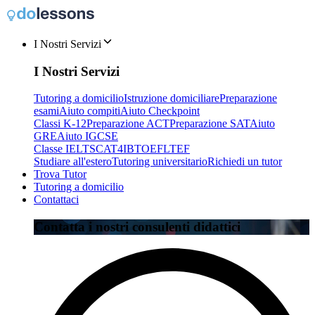
I Nostri Servizi
I Nostri Servizi
Tutoring a domicilio
Istruzione domiciliare
Preparazione
esami
Aiuto compiti
Aiuto Checkpoint
Classi K-12
Preparazione ACT
Preparazione SAT
Aiuto
GRE
Aiuto IGCSE
Classe IELTS
CAT4
IB
TOEFL
TEF
Studiare all'estero
Tutoring universitario
Richiedi un tutor
Trova Tutor
Tutoring a domicilio
Contattaci
Contatta i nostri consulenti didattici