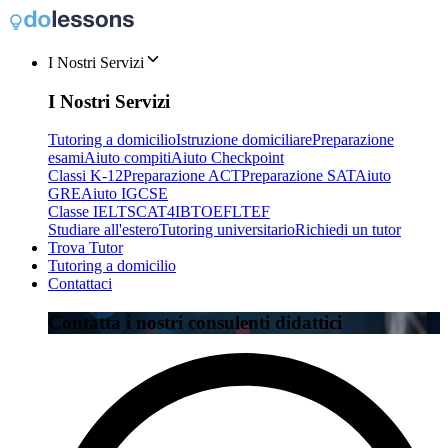
I Nostri Servizi
I Nostri Servizi
Tutoring a domicilio
Istruzione domiciliare
Preparazione
esami
Aiuto compiti
Aiuto Checkpoint
Classi K-12
Preparazione ACT
Preparazione SAT
Aiuto
GRE
Aiuto IGCSE
Classe IELTS
CAT4
IB
TOEFL
TEF
Studiare all'estero
Tutoring universitario
Richiedi un tutor
Trova Tutor
Tutoring a domicilio
Contattaci
Contatta i nostri consulenti didattici