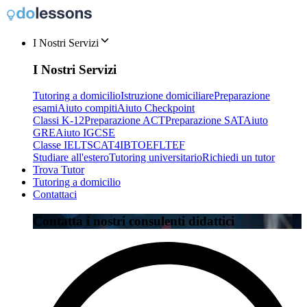
I Nostri Servizi
I Nostri Servizi
Tutoring a domicilio
Istruzione domiciliare
Preparazione
esami
Aiuto compiti
Aiuto Checkpoint
Classi K-12
Preparazione ACT
Preparazione SAT
Aiuto
GRE
Aiuto IGCSE
Classe IELTS
CAT4
IB
TOEFL
TEF
Studiare all'estero
Tutoring universitario
Richiedi un tutor
Trova Tutor
Tutoring a domicilio
Contattaci
Contatta i nostri consulenti didattici