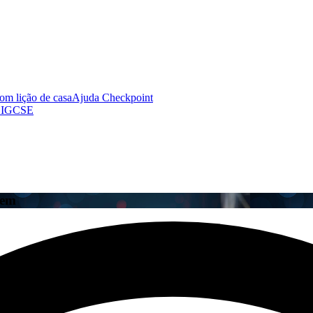
om lição de casa
Ajuda Checkpoint
 IGCSE
gem