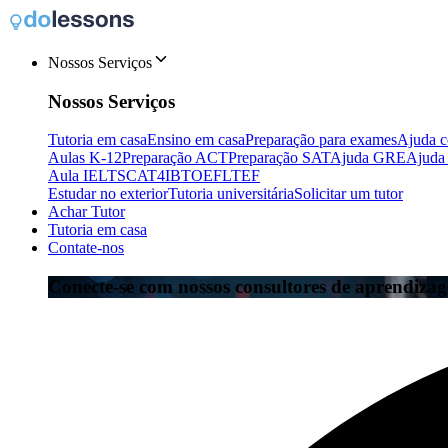
Nossos Serviços
Nossos Serviços
Tutoria em casa
Ensino em casa
Preparação para exames
Ajuda c
Aulas K-12
Preparação ACT
Preparação SAT
Ajuda GRE
Ajuda
Aula IELTS
CAT4
IB
TOEFL
TEF
Estudar no exterior
Tutoria universitária
Solicitar um tutor
Achar Tutor
Tutoria em casa
Contate-nos
Conecte-se com nossos consultores de aprendiza