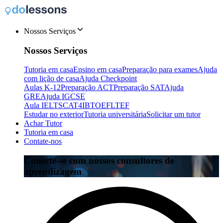
Nossos Serviços
Nossos Serviços
Tutoria em casa
Ensino em casa
Preparação para exames
Ajuda
com lição de casa
Ajuda Checkpoint
Aulas K-12
Preparação ACT
Preparação SAT
Ajuda
GRE
Ajuda IGCSE
Aula IELTS
CAT4
IB
TOEFL
TEF
Estudar no exterior
Tutoria universitária
Solicitar um tutor
Achar Tutor
Tutoria em casa
Contate-nos
Conecte-se com nossos consultores de
aprendizagem