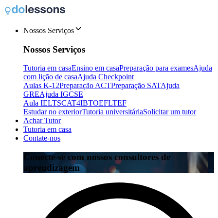
Nossos Serviços
Nossos Serviços
Tutoria em casa
Ensino em casa
Preparação para exames
Ajuda
com lição de casa
Ajuda Checkpoint
Aulas K-12
Preparação ACT
Preparação SAT
Ajuda
GRE
Ajuda IGCSE
Aula IELTS
CAT4
IB
TOEFL
TEF
Estudar no exterior
Tutoria universitária
Solicitar um tutor
Achar Tutor
Tutoria em casa
Contate-nos
Conecte-se com nossos consultores de
aprendizagem