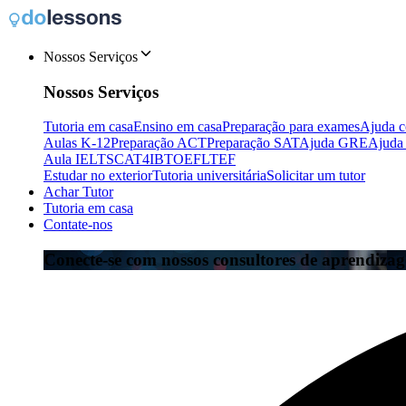
Nossos Serviços
Nossos Serviços
Tutoria em casa
Ensino em casa
Preparação para exames
Ajuda c
Aulas K-12
Preparação ACT
Preparação SAT
Ajuda GRE
Ajuda
Aula IELTS
CAT4
IB
TOEFL
TEF
Estudar no exterior
Tutoria universitária
Solicitar um tutor
Achar Tutor
Tutoria em casa
Contate-nos
Conecte-se com nossos consultores de aprendiza