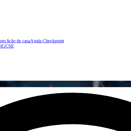
om lição de casa
Ajuda Checkpoint
 IGCSE
gem