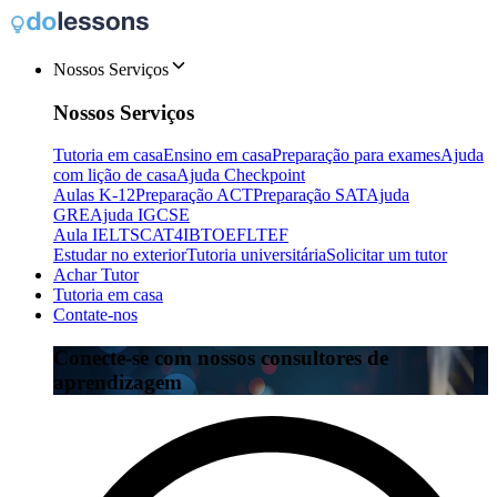
Nossos Serviços
Nossos Serviços
Tutoria em casa
Ensino em casa
Preparação para exames
Ajuda
com lição de casa
Ajuda Checkpoint
Aulas K-12
Preparação ACT
Preparação SAT
Ajuda
GRE
Ajuda IGCSE
Aula IELTS
CAT4
IB
TOEFL
TEF
Estudar no exterior
Tutoria universitária
Solicitar um tutor
Achar Tutor
Tutoria em casa
Contate-nos
Conecte-se com nossos consultores de
aprendizagem