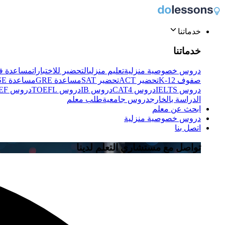
خدماتنا
خدماتنا
دروس خصوصية منزلية
تعليم منزلي
التحضير للاختبارات
مساعدة في
صفوف K-12
تحضير ACT
تحضير SAT
مساعدة GRE
مساعدة IGCSE
دروس IELTS
دروس CAT4
دروس IB
دروس TOEFL
دروس TEF
الدراسة بالخارج
دروس جامعية
طلب معلم
ابحث عن معلم
دروس خصوصية منزلية
اتصل بنا
تواصل مع مستشاري التعلم لدينا