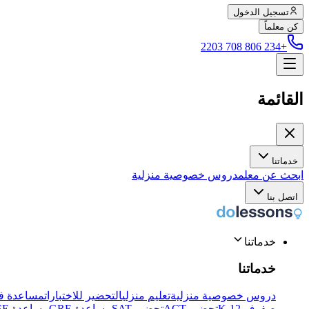
تسجيل الدخول
كن معلماً
+234 806 708 2203
القائمة
خدماتنا
ابحث عن معلم
دروس خصوصية منزلية
اتصل بنا
خدماتنا
خدماتنا
دروس خصوصية منزلية
تعليم منزلي
التحضير للاختبارات
مساعدة في
صفوف K-12
تحضير ACT
تحضير SAT
مساعدة GRE
مساعدة IGCSE