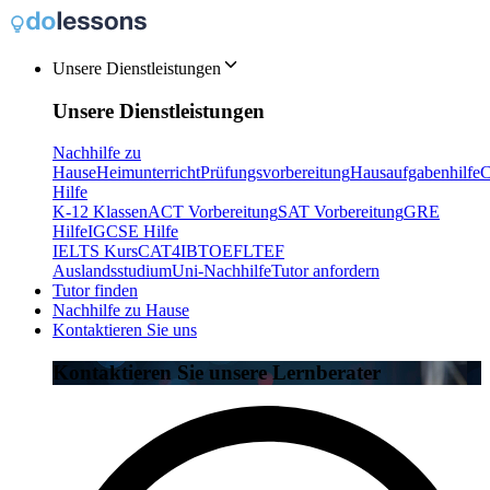
Unsere Dienstleistungen
Unsere Dienstleistungen
Nachhilfe zu
Hause
Heimunterricht
Prüfungsvorbereitung
Hausaufgabenhilfe
C
Hilfe
K-12 Klassen
ACT Vorbereitung
SAT Vorbereitung
GRE
Hilfe
IGCSE Hilfe
IELTS Kurs
CAT4
IB
TOEFL
TEF
Auslandsstudium
Uni-Nachhilfe
Tutor anfordern
Tutor finden
Nachhilfe zu Hause
Kontaktieren Sie uns
Kontaktieren Sie unsere Lernberater