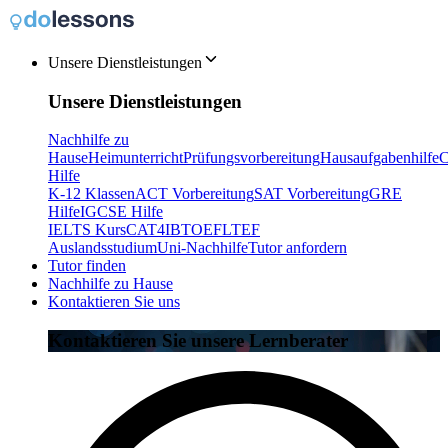
Unsere Dienstleistungen
Unsere Dienstleistungen
Nachhilfe zu
Hause
Heimunterricht
Prüfungsvorbereitung
Hausaufgabenhilfe
C
Hilfe
K-12 Klassen
ACT Vorbereitung
SAT Vorbereitung
GRE
Hilfe
IGCSE Hilfe
IELTS Kurs
CAT4
IB
TOEFL
TEF
Auslandsstudium
Uni-Nachhilfe
Tutor anfordern
Tutor finden
Nachhilfe zu Hause
Kontaktieren Sie uns
Kontaktieren Sie unsere Lernberater