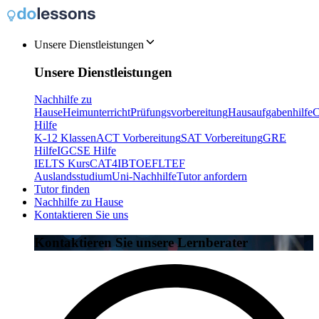
Unsere Dienstleistungen
Unsere Dienstleistungen
Nachhilfe zu
Hause
Heimunterricht
Prüfungsvorbereitung
Hausaufgabenhilfe
C
Hilfe
K-12 Klassen
ACT Vorbereitung
SAT Vorbereitung
GRE
Hilfe
IGCSE Hilfe
IELTS Kurs
CAT4
IB
TOEFL
TEF
Auslandsstudium
Uni-Nachhilfe
Tutor anfordern
Tutor finden
Nachhilfe zu Hause
Kontaktieren Sie uns
Kontaktieren Sie unsere Lernberater