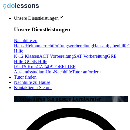
Unsere Dienstleistungen
Unsere Dienstleistungen
Nachhilfe zu
Hause
Heimunterricht
Prüfungsvorbereitung
Hausaufgabenhilfe
C
Hilfe
K-12 Klassen
ACT Vorbereitung
SAT Vorbereitung
GRE
Hilfe
IGCSE Hilfe
IELTS Kurs
CAT4
IB
TOEFL
TEF
Auslandsstudium
Uni-Nachhilfe
Tutor anfordern
Tutor finden
Nachhilfe zu Hause
Kontaktieren Sie uns
Kontaktieren Sie unsere Lernberater