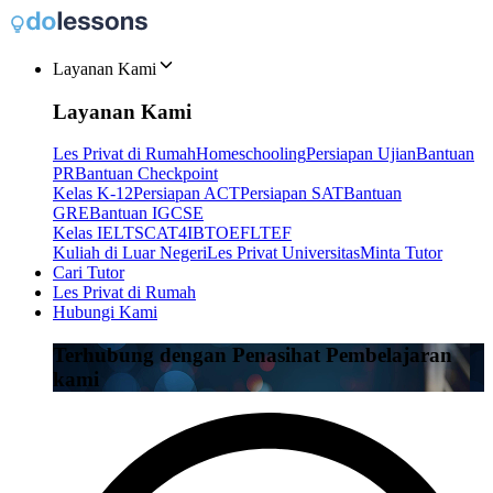
Layanan Kami
Layanan Kami
Les Privat di Rumah
Homeschooling
Persiapan Ujian
Bantuan
PR
Bantuan Checkpoint
Kelas K-12
Persiapan ACT
Persiapan SAT
Bantuan
GRE
Bantuan IGCSE
Kelas IELTS
CAT4
IB
TOEFL
TEF
Kuliah di Luar Negeri
Les Privat Universitas
Minta Tutor
Cari Tutor
Les Privat di Rumah
Hubungi Kami
Terhubung dengan Penasihat Pembelajaran
kami