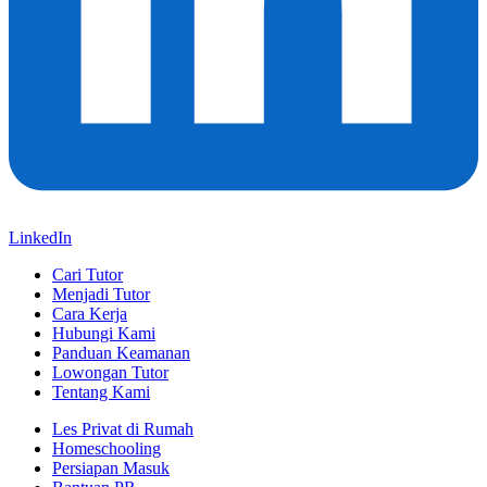
LinkedIn
Cari Tutor
Menjadi Tutor
Cara Kerja
Hubungi Kami
Panduan Keamanan
Lowongan Tutor
Tentang Kami
Les Privat di Rumah
Homeschooling
Persiapan Masuk