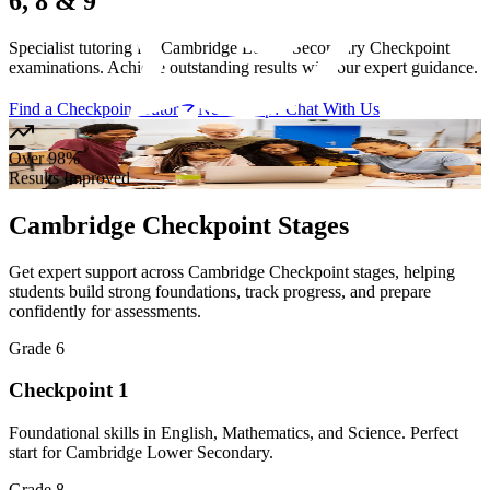
6, 8 & 9
Specialist tutoring for Cambridge Lower Secondary Checkpoint
examinations. Achieve outstanding results with our expert guidance.
Find a Checkpoint Tutor
Need Help? Chat With Us
Over 98%
Results Improved
Cambridge Checkpoint Stages
Get expert support across Cambridge Checkpoint stages, helping
students build strong foundations, track progress, and prepare
confidently for assessments.
Grade 6
Checkpoint 1
Foundational skills in English, Mathematics, and Science. Perfect
start for Cambridge Lower Secondary.
Grade 8