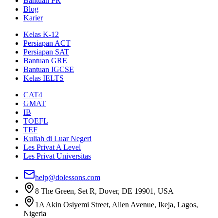
Bantuan PR
Blog
Karier
Kelas K-12
Persiapan ACT
Persiapan SAT
Bantuan GRE
Bantuan IGCSE
Kelas IELTS
CAT4
GMAT
IB
TOEFL
TEF
Kuliah di Luar Negeri
Les Privat A Level
Les Privat Universitas
help@dolessons.com
8 The Green, Set R, Dover, DE 19901, USA
1A Akin Osiyemi Street, Allen Avenue, Ikeja, Lagos,
Nigeria