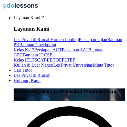
Layanan Kami
Layanan Kami
Les Privat di Rumah
Homeschooling
Persiapan Ujian
Bantuan
PR
Bantuan Checkpoint
Kelas K-12
Persiapan ACT
Persiapan SAT
Bantuan
GRE
Bantuan IGCSE
Kelas IELTS
CAT4
IB
TOEFL
TEF
Kuliah di Luar Negeri
Les Privat Universitas
Minta Tutor
Cari Tutor
Les Privat di Rumah
Hubungi Kami
Terhubung dengan Penasihat Pembelajaran
kami