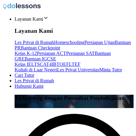
Layanan Kami
Layanan Kami
Les Privat di Rumah
Homeschooling
Persiapan Ujian
Bantuan
PR
Bantuan Checkpoint
Kelas K-12
Persiapan ACT
Persiapan SAT
Bantuan
GRE
Bantuan IGCSE
Kelas IELTS
CAT4
IB
TOEFL
TEF
Kuliah di Luar Negeri
Les Privat Universitas
Minta Tutor
Cari Tutor
Les Privat di Rumah
Hubungi Kami
Terhubung dengan Penasihat Pembelajaran
kami