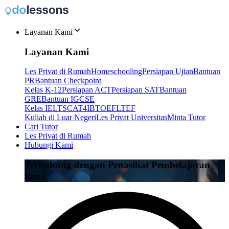
Layanan Kami
Layanan Kami
Les Privat di Rumah
Homeschooling
Persiapan Ujian
Bantuan
PR
Bantuan Checkpoint
Kelas K-12
Persiapan ACT
Persiapan SAT
Bantuan
GRE
Bantuan IGCSE
Kelas IELTS
CAT4
IB
TOEFL
TEF
Kuliah di Luar Negeri
Les Privat Universitas
Minta Tutor
Cari Tutor
Les Privat di Rumah
Hubungi Kami
Terhubung dengan Penasihat Pembelajaran
kami