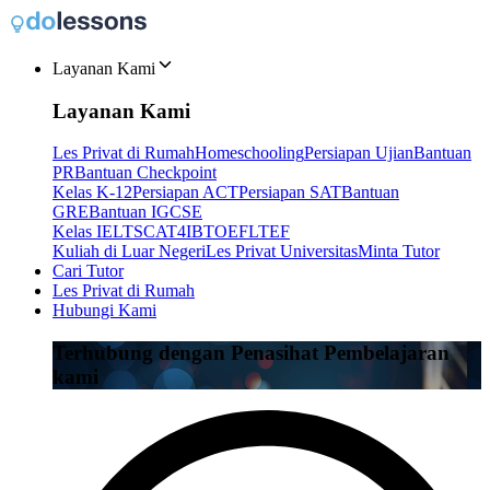
Layanan Kami
Layanan Kami
Les Privat di Rumah
Homeschooling
Persiapan Ujian
Bantuan
PR
Bantuan Checkpoint
Kelas K-12
Persiapan ACT
Persiapan SAT
Bantuan
GRE
Bantuan IGCSE
Kelas IELTS
CAT4
IB
TOEFL
TEF
Kuliah di Luar Negeri
Les Privat Universitas
Minta Tutor
Cari Tutor
Les Privat di Rumah
Hubungi Kami
Terhubung dengan Penasihat Pembelajaran
kami