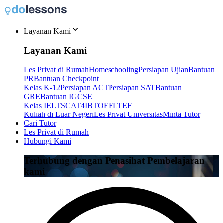
Layanan Kami
Layanan Kami
Les Privat di Rumah
Homeschooling
Persiapan Ujian
Bantuan
PR
Bantuan Checkpoint
Kelas K-12
Persiapan ACT
Persiapan SAT
Bantuan
GRE
Bantuan IGCSE
Kelas IELTS
CAT4
IB
TOEFL
TEF
Kuliah di Luar Negeri
Les Privat Universitas
Minta Tutor
Cari Tutor
Les Privat di Rumah
Hubungi Kami
Terhubung dengan Penasihat Pembelajaran
kami