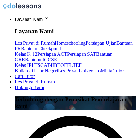
Layanan Kami
Layanan Kami
Les Privat di Rumah
Homeschooling
Persiapan Ujian
Bantuan
PR
Bantuan Checkpoint
Kelas K-12
Persiapan ACT
Persiapan SAT
Bantuan
GRE
Bantuan IGCSE
Kelas IELTS
CAT4
IB
TOEFL
TEF
Kuliah di Luar Negeri
Les Privat Universitas
Minta Tutor
Cari Tutor
Les Privat di Rumah
Hubungi Kami
Terhubung dengan Penasihat Pembelajaran
kami