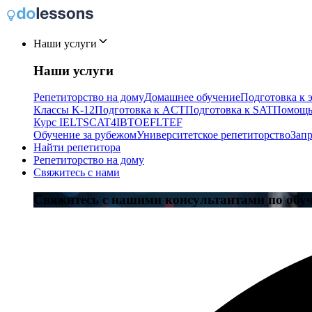
Наши услуги
Наши услуги
Репетиторство на дому
Домашнее обучение
Подготовка к 
Классы K-12
Подготовка к ACT
Подготовка к SAT
Помощь
Курс IELTS
CAT4
IB
TOEFL
TEF
Обучение за рубежом
Университетское репетиторство
Запр
Найти репетитора
Репетиторство на дому
Свяжитесь с нами
Свяжитесь с нашими консультантами по обу