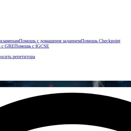
экзаменам
Помощь с домашним заданием
Помощь Checkpoint
 с GRE
Помощь с IGCSE
осить репетитора
чению