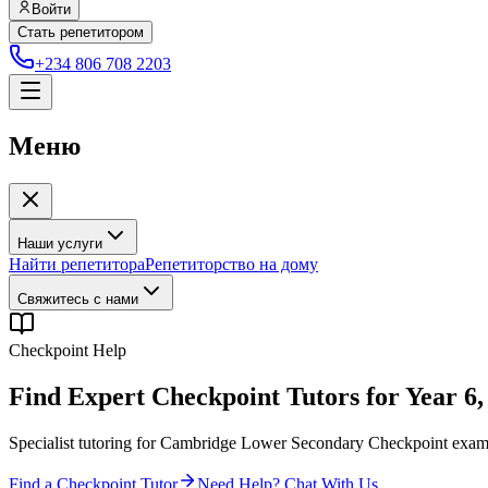
Войти
Стать репетитором
+234 806 708 2203
Меню
Наши услуги
Найти репетитора
Репетиторство на дому
Свяжитесь с нами
Checkpoint Help
Find Expert Checkpoint Tutors for Year 6,
Specialist tutoring for Cambridge Lower Secondary Checkpoint examin
Find a Checkpoint Tutor
Need Help? Chat With Us