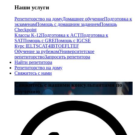
Наши услуги
Репетиторство на дому
Домашнее обучение
Подготовка к
экзаменам
Помощь с домашним заданием
Помощь
Checkpoint
Классы K-12
Подготовка к ACT
Подготовка к
SAT
Помощь с GRE
Помощь с IGCSE
Курс IELTS
CAT4
IB
TOEFL
TEF
Обучение за рубежом
Университетское
репетиторство
Запросить репетитора
Найти репетитора
Репетиторство на дому
Свяжитесь с нами
Свяжитесь с нашими консультантами по
обучению