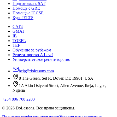
Подготовка к SAT
Помощь с GRE
Помощь с IGCSE
Курс IELTS
CAT4
GMAT
IB
TOEFL
TEF
Обучение за рубежом
Репетиторство A Level
Университетское репетиторство
help@dolessons.com
8 The Green, Set R, Dover, DE 19901, USA
1A Akin Osiyemi Street, Allen Avenue, Ikeja, Lagos,
Nigeria
+234 806 708 2203
© 2026 DoLessons. Все права защищены.
Политика конфиденциальности
Условия использования