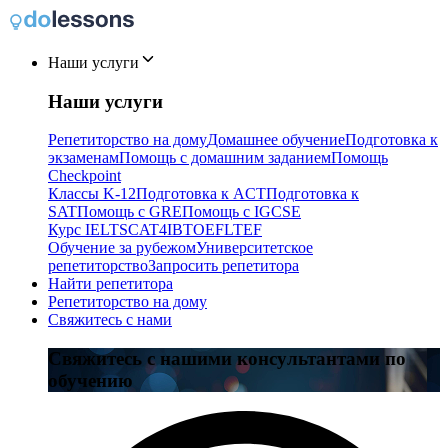
Наши услуги
Наши услуги
Репетиторство на дому
Домашнее обучение
Подготовка к
экзаменам
Помощь с домашним заданием
Помощь
Checkpoint
Классы K-12
Подготовка к ACT
Подготовка к
SAT
Помощь с GRE
Помощь с IGCSE
Курс IELTS
CAT4
IB
TOEFL
TEF
Обучение за рубежом
Университетское
репетиторство
Запросить репетитора
Найти репетитора
Репетиторство на дому
Свяжитесь с нами
Свяжитесь с нашими консультантами по
обучению