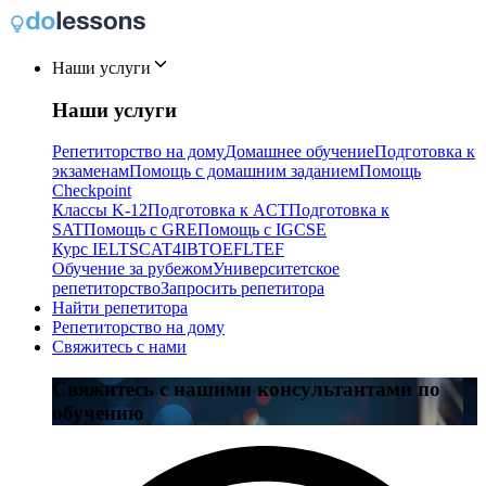
Наши услуги
Наши услуги
Репетиторство на дому
Домашнее обучение
Подготовка к
экзаменам
Помощь с домашним заданием
Помощь
Checkpoint
Классы K-12
Подготовка к ACT
Подготовка к
SAT
Помощь с GRE
Помощь с IGCSE
Курс IELTS
CAT4
IB
TOEFL
TEF
Обучение за рубежом
Университетское
репетиторство
Запросить репетитора
Найти репетитора
Репетиторство на дому
Свяжитесь с нами
Свяжитесь с нашими консультантами по
обучению