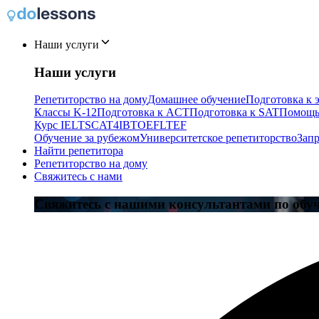
Наши услуги
Наши услуги
Репетиторство на дому
Домашнее обучение
Подготовка к 
Классы K-12
Подготовка к ACT
Подготовка к SAT
Помощь
Курс IELTS
CAT4
IB
TOEFL
TEF
Обучение за рубежом
Университетское репетиторство
Запр
Найти репетитора
Репетиторство на дому
Свяжитесь с нами
Свяжитесь с нашими консультантами по обу