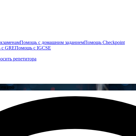
экзаменам
Помощь с домашним заданием
Помощь Checkpoint
 с GRE
Помощь с IGCSE
осить репетитора
чению