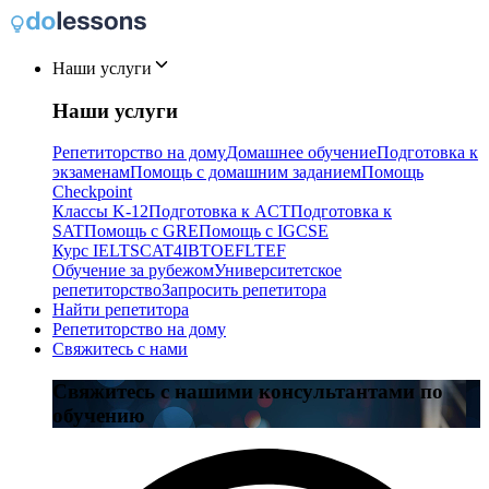
Наши услуги
Наши услуги
Репетиторство на дому
Домашнее обучение
Подготовка к
экзаменам
Помощь с домашним заданием
Помощь
Checkpoint
Классы K-12
Подготовка к ACT
Подготовка к
SAT
Помощь с GRE
Помощь с IGCSE
Курс IELTS
CAT4
IB
TOEFL
TEF
Обучение за рубежом
Университетское
репетиторство
Запросить репетитора
Найти репетитора
Репетиторство на дому
Свяжитесь с нами
Свяжитесь с нашими консультантами по
обучению