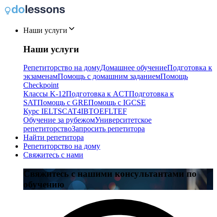
Наши услуги
Наши услуги
Репетиторство на дому
Домашнее обучение
Подготовка к
экзаменам
Помощь с домашним заданием
Помощь
Checkpoint
Классы K-12
Подготовка к ACT
Подготовка к
SAT
Помощь с GRE
Помощь с IGCSE
Курс IELTS
CAT4
IB
TOEFL
TEF
Обучение за рубежом
Университетское
репетиторство
Запросить репетитора
Найти репетитора
Репетиторство на дому
Свяжитесь с нами
Свяжитесь с нашими консультантами по
обучению