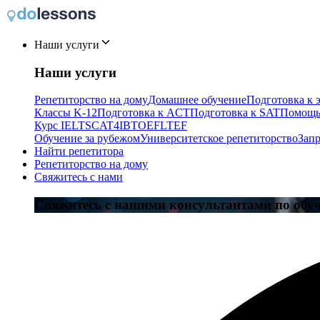
Наши услуги
Наши услуги
Репетиторство на дому
Домашнее обучение
Подготовка к 
Классы K-12
Подготовка к ACT
Подготовка к SAT
Помощь
Курс IELTS
CAT4
IB
TOEFL
TEF
Обучение за рубежом
Университетское репетиторство
Запр
Найти репетитора
Репетиторство на дому
Свяжитесь с нами
Свяжитесь с нашими консультантами по обу