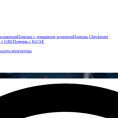
экзаменам
Помощь с домашним заданием
Помощь Checkpoint
 с GRE
Помощь с IGCSE
осить репетитора
чению